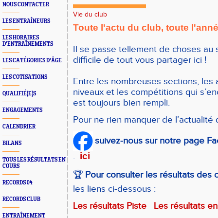
NOUS CONTACTER
Vie du club
LES ENTRAÎNEURS
Toute l'actu du club, toute l'ann
LES HORAIRES
D'ENTRAÎNEMENTS
Il se passe tellement de choses au s
difficile de tout vous partager ici !
LES CATÉGORIES D'ÂGE
LES COTISATIONS
Entre les nombreuses sections, les 
niveaux et les compétitions qui s’en
QUALIFIÉ(E)S
est toujours bien rempli.
ENGAGEMENTS
Pour ne rien manquer de l’actualité 
CALENDRIER
suivez-nous sur notre page Fac
BILANS
:
ici
TOUS LES RÉSULTATS EN
COURS
🏆
Pour consulter les résultats des
RECORDS 04
les liens ci-dessous :
RECORDS CLUB
Les résultats Piste
Les résultats en
ENTRAÎNEMENT